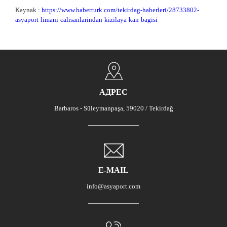
Kaynak :
https://www.haberturk.com/tekirdag-haberleri/28733802-
asyaport-limani-calisanlarindan-kizilaya-kan-bagisi
АДРЕС
Barbaros - Süleymanpaşa, 59020 / Tekirdağ
E-MAIL
info@asyaport.com