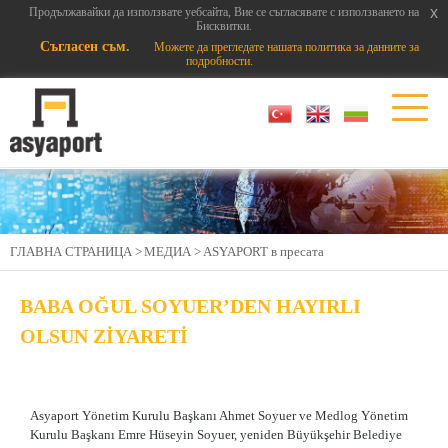
x
x
Продължавайки да използвате уебсайта, Вие се съгласявате с използването на
Бисквитки.
Съгласен съм.
Можете да прегледате нашата политика за данните за
подробности.
ГЛАВНА СТРАНИЦА >
МЕДИА >
АSYAPORT в пресата
BABA OĞUL SOYUER’DEN HAYIRLI
OLSUN ZİYARETİ
Asyaport Yönetim Kurulu Başkanı Ahmet Soyuer ve Medlog Yönetim
Kurulu Başkanı Emre Hüseyin Soyuer, yeniden Büyükşehir Belediye