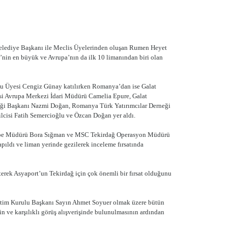
Belediye Başkanı ile Meclis Üyelerinden oluşan Rumen Heyet
’nin en büyük ve Avrupa’nın da ilk 10 limanından biri olan
u Üyesi Cengiz Günay katılırken Romanya’dan ise Galat
si Avrupa Merkezi İdari Müdürü Camelia Epure, Galat
eği Başkanı Nazmi Doğan, Romanya Türk Yatırımcılar Derneği
cisi Fatih Semercioğlu ve Özcan Doğan yer aldı.
 Şube Müdürü Bora Sığman ve MSC Tekirdağ Operasyon Müdürü
apıldı ve liman yerinde gezilerek inceleme fırsatında
terek Asyaport’un Tekirdağ için çok önemli bir fırsat olduğunu
önetim Kurulu Başkanı Sayın Ahmet Soyuer olmak üzere bütün
in ve karşılıklı görüş alışverişinde bulunulmasının ardından