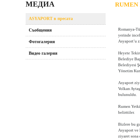
МЕДИА
RUMEN 
АSYAPORT в пресата
Romanya-Türk
Съобщения
yerinde ince
Asyaport’u zi
Фотогалерия
Heyete Tekir
Видео галерия
Belediye Baş
Belediyesi Ş
Yönetim Kur
Asyaport zi
Volkan Aytaş 
bulunuldu.
Rumen Yetkil
belirttiler.
Bizlere bu g
Asyaport ve 
ziyaret sona 