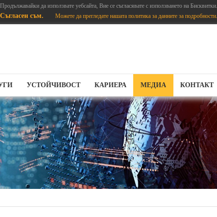
Продължавайки да използвате уебсайта, Вие се съгласявате с използването на Бисквитки
Съгласен съм.
Можете да прегледате нашата политика за данните за подробности
УГИ
УСТОЙЧИВОСТ
КАРИЕРА
МЕДИА
КОНТАКТ