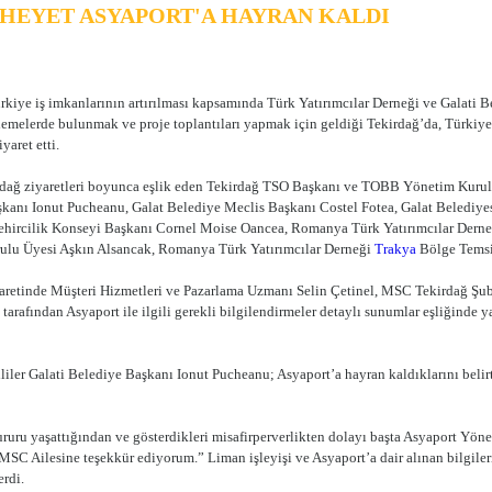
HEYET ASYAPORT'A HAYRAN KALDI
iye iş imkanlarının artırılması kapsamında Türk Yatırımcılar Derneği ve Galati 
lemelerde bulunmak ve proje toplantıları yapmak için geldiği Tekirdağ’da, Türkiye
yaret etti.
dağ ziyaretleri boyunca eşlik eden Tekirdağ TSO Başkanı ve TOBB Yönetim Kurul
kanı Ionut Pucheanu, Galat Belediye Meclis Başkanı Costel Fotea, Galat Belediye
ehircilik Konseyi Başkanı Cornel Moise Oancea, Romanya Türk Yatırımcılar Dern
ulu Üyesi Aşkın Alsancak, Romanya Türk Yatırımcılar Derneği
Trakya
Bölge Temsil
yaretinde Müşteri Hizmetleri ve Pazarlama Uzmanı Selin Çetinel, MSC Tekirdağ
tarafından Asyaport ile ilgili gerekli bilgilendirmeler detaylı sunumlar eşliğinde y
iler Galati Belediye Başkanı Ionut Pucheanu; Asyaport’a hayran kaldıklarını belir
ururu yaşattığından ve gösterdikleri misafirperverlikten dolayı başta Asyaport Y
MSC Ailesine teşekkür ediyorum.” Liman işleyişi ve Asyaport’a dair alınan bilgiler
erdi.