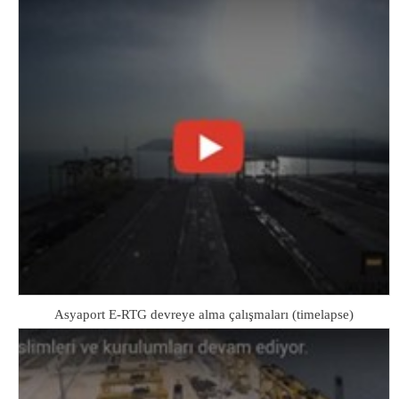
Asyaport E-RTG devreye alma çalışmaları (timelapse)