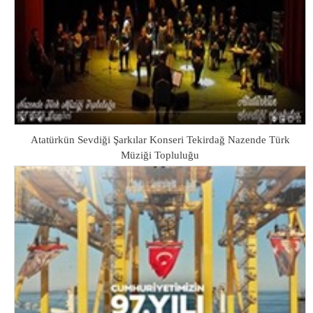
Atatürkün Sevdiği Şarkılar Konseri Tekirdağ Nazende Türk
Müziği Topluluğu