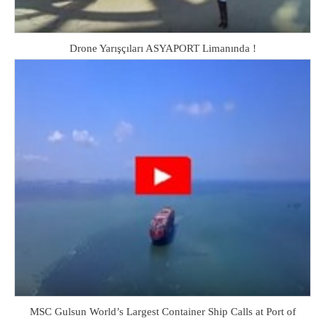
Drone Yarışçıları ASYAPORT Limanında !
MSC Gulsun World’s Largest Container Ship Calls at Port of