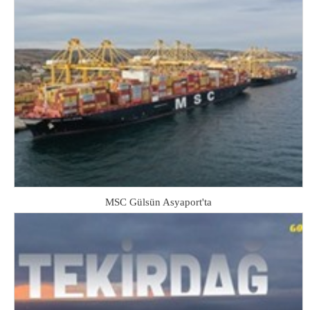
MSC Gülsün Asyaport'ta