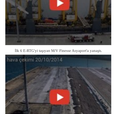
İlk 6 E-RTG'yi taşıyan M/V Finesse Asyaport'a yanaştı.