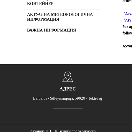
From
КОНТЕЙНЕР
"
Asy
АКТУАЛНА МЕТЕОРОЛОГИЧНА
ИНФОРМАЦИЯ
"
Asy
For a
ВАЖНА ИНФОРМАЦИЯ
follo
ASYA
АДРЕС
Barbaros - Süleymanpaşa, 59020 / Tekirdağ
Asyaport 2018 © Всички права запазени.