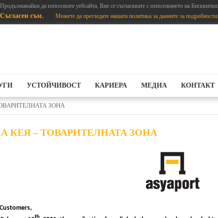
Продължавайки да използвате уебсайта, Вие се съгласявате с използването на Бисквитки
Съгласен съм.
Можете да прегледате нашата политика за данните за подробности
УГИ
УСТОЙЧИВОСТ
КАРИЕРА
МЕДИА
КОНТАКТ
ТОВАРИТЕЛНАТА ЗОНА
А КЕЯ – ТОВАРИТЕЛНАТА ЗОНА
 Customers,
th