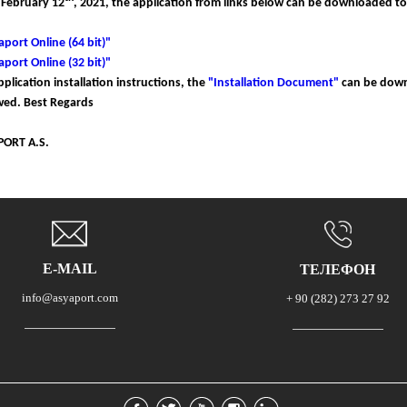
 February 12
, 2021, the application from links below can be downloaded to
aport Online
(64 bit)
"
aport Online
(32 bit)
"
pplication installation instructions, the
"
Installation Document
"
can be down
wed.
Best Regards
PORT A.S.
E-MAIL
ТЕЛЕФОН
info@asyaport.com
+ 90 (282) 273 27 92