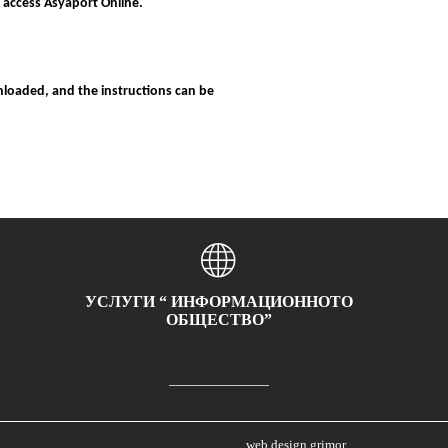
 access Asyaport Online.
loaded, and the instructions can be
УСЛУГИ “ ИНФОРМАЦИОННОТО
ОБЩЕСТВО”
web design grimor