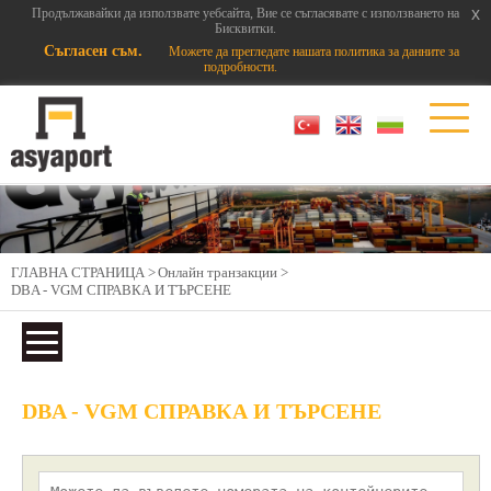
x
x
Продължавайки да използвате уебсайта, Вие се съгласявате с използването на
Бисквитки.
Съгласен съм.
Можете да прегледате нашата политика за данните за
подробности.
ГЛАВНА СТРАНИЦА >
Онлайн транзакции >
DBA - VGM СПРАВКА И ТЪРСЕНЕ
DBA - VGM СПРАВКА И ТЪРСЕНЕ