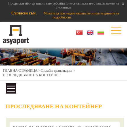
x
x
Продължавайки да използвате уебсайта, Вие се съгласявате с използването на
Бисквитки.
Съгласен съм.
Можете да прегледате нашата политика за данните за
подробности.
ГЛАВНА СТРАНИЦА >
Онлайн транзакции >
ПРОСЛЕДЯВАНЕ НА КОНТЕЙНЕР
ПРОСЛЕДЯВАНЕ НА КОНТЕЙНЕР