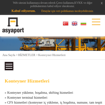
x
x
Web sitesini kullanmaya devam ederek Çerez kullanımı,KVKK ve diğer
politikalarımızı kabul ediyor olacaksınız.
Kabul ediyorum.
Detaylar için veri politikamızı inceleyebilirsiniz.
Ana Sayfa >
HİZMETLER >
Konteyner Hizmetleri
Konteyner Hizmetleri
» Konteyner yükleme, boşaltma, shifting hizmetleri
» Konteyner terminal hizmetleri
» CFS hizmetleri (konteyner iç yükleme, iç boşaltma, numune, tam tespit