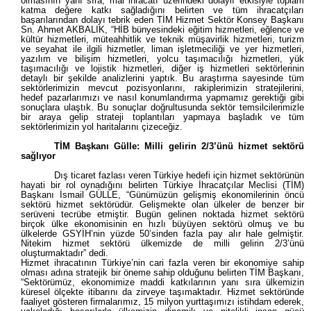
olmasının yanı sıra, mal ihracatı üzerindeki dolaylı etkisiyle toplam
katma değere katkı sağladığını belirten ve tüm ihracatçıları
başarılarından dolayı tebrik eden TİM Hizmet Sektör Konsey Başkanı
Sn. Ahmet AKBALIK, “HİB bünyesindeki eğitim hizmetleri, eğlence ve
kültür hizmetleri, müteahhitlik ve teknik müşavirlik hizmetleri, turizm
ve seyahat ile ilgili hizmetler, liman işletmeciliği ve yer hizmetleri,
yazılım ve bilişim hizmetleri, yolcu taşımacılığı hizmetleri, yük
taşımacılığı ve lojistik hizmetleri, diğer iş hizmetleri sektörlerinin
detaylı bir şekilde analizlerini yaptık. Bu araştırma sayesinde tüm
sektörlerimizin mevcut pozisyonlarını, rakiplerimizin stratejilerini,
hedef pazarlarımızı ve nasıl konumlandırma yapmamız gerektiği gibi
sonuçlara ulaştık. Bu sonuçlar doğrultusunda sektör temsilcilerimizle
bir araya gelip strateji toplantıları yapmaya başladık ve tüm
sektörlerimizin yol haritalarını çizeceğiz.
TİM Başkanı Gülle: Milli gelirin 2/3’ünü hizmet sektörü
sağlıyor
Dış ticaret fazlası veren Türkiye hedefi için hizmet sektörünün
hayati bir rol oynadığını belirten Türkiye İhracatçılar Meclisi (TİM)
Başkanı İsmail GÜLLE, “Günümüzün gelişmiş ekonomilerinin öncü
sektörü hizmet sektörüdür. Gelişmekte olan ülkeler de benzer bir
serüveni tecrübe etmiştir. Bugün gelinen noktada hizmet sektörü
birçok ülke ekonomisinin en hızlı büyüyen sektörü olmuş ve bu
ülkelerde GSYİH’nin yüzde 50’sinden fazla pay alır hale gelmiştir.
Nitekim hizmet sektörü ülkemizde de milli gelirin 2/3’ünü
oluşturmaktadır” dedi.
Hizmet ihracatının Türkiye’nin cari fazla veren bir ekonomiye sahip
olması adına stratejik bir öneme sahip olduğunu belirten TİM Başkanı,
“Sektörümüz, ekonomimize maddi katkılarının yanı sıra ülkemizin
küresel ölçekte itibarını da zirveye taşımaktadır. Hizmet sektöründe
faaliyet gösteren firmalarımız, 15 milyon yurttaşımızı istihdam ederek,