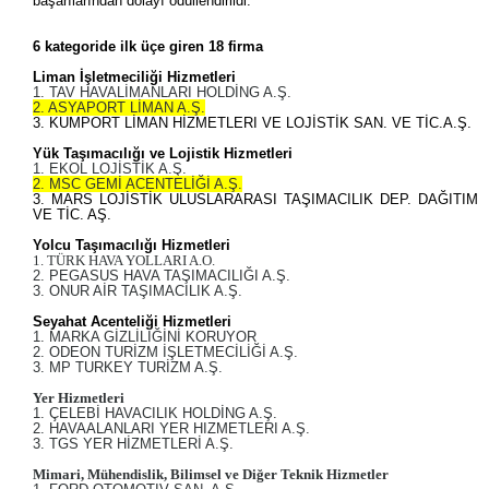
başarılarından dolayı ödüllendirildi.
6 kategoride ilk üçe giren 18 firma
Liman İşletmeciliği Hizmetleri
1. TAV HAVALİMANLARI HOLDİNG A.Ş.
2. ASYAPORT LİMAN A.Ş.
3. KUMPORT LİMAN HİZMETLERI VE LOJİSTİK SAN. VE TİC.A.Ş.
Yük Taşımacılığı ve Lojistik Hizmetleri
1. EKOL LOJİSTİK A.Ş.
2. MSC GEMİ ACENTELİĞİ A.Ş.
3. MARS LOJİSTİK ULUSLARARASI TAŞIMACILIK DEP. DAĞITIM
VE TİC. AŞ.
Yolcu Taşımacılığı Hizmetleri
1. TÜRK HAVA YOLLARI A.O.
2. PEGASUS HAVA TAŞIMACILIĞI A.Ş.
3. ONUR AİR TAŞIMACILIK A.Ş.
Seyahat Acenteliği Hizmetleri
1. MARKA GİZLİLİĞİNİ KORUYOR
2. ODEON TURİZM İŞLETMECİLİĞİ A.Ş.
3. MP TURKEY TURİZM A.Ş.
Yer Hizmetleri
1. ÇELEBİ HAVACILIK HOLDİNG A.Ş.
2. HAVAALANLARI YER HIZMETLERI A.Ş.
3. TGS YER HİZMETLERİ A.Ş.
Mimari, Mühendislik, Bilimsel ve Diğer Teknik Hizmetler