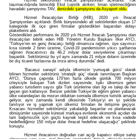
Hizmet sektörünün ihracat şampiyonları açıklandı. Yük
taşımacılığında birinciliği Ekol Lojistik alırken; liman işletmeciliğinin
havadaki şampiyonu TAV,
denizdeki şampiyonu da Asyaport oldu.
Hizmet İhracatçıları Birliği (HİB), 2020 yılı İhracat
Şampiyonları açıklandı. Birlik bünyesindeki alt sektörlerden oluşan 17
kategoride ilk üçe giren firmalar gösterdikleri başarıdan dolayı
plaketlerini aldı.
Gösterdikleri performans ile 2020 yılı Hizmet İhracatı Şampiyonu olan
ihracatçıları tebrik eden HİB Yönetim Kurulu Başkanı İlker AYCI,
“Türkiye’nin en genç ihracatçı birliği olmamıza rağmen, üye sayımızı
kısa sürede 2 binin üzerine, Covid-19 pandemisinin yıkıcı şartlarına
rağmen ihracatımızı da 46,2 milyar dolar seviyelerine çıkarmayı
başardık. Sektörümüz bu yıl aynı zamanda 21 milyar doların üzerinde
bir dış ticaret fazlasına da imza atmış durumda” dedi.
‘Bacasız sanayii’ adıyla ülkemizin ‘yumuşak gücü’ olarak
bilinen hizmetler sektörünü ‘stratejik güç’ olarak tanımlayan Başkan
AYCI, “Dünya çapında 170’ten fazla ülkede günlük 700 milyon
izleyiciyle buluşan Türk dizileri sayesinde, tıpkı ülkemize gelen
yabancı turistlerin sayısı gibi Türk ürünlerine olan ilgi ve talep de her
geçen gün katlanıyor. Benzer şekilde Türkiye’de eğitim gören yabancı
ülke vatandaşları da mezun olduktan sonrada ülkemize turistik amaçla
geliyor, aynı zamanda kendi ülkesinde Türkiye’yi en iyi şekilde
tanıtıyor ve iş yapmak için ülkemiz firmaları ile iletişime geçiyor.
Kısacası hizmetler sektörümüz yakaladığı başarılar ve planlanacak
dönüşümler sayesinde küresel markaya evrilerek ekonomik açıdan da
tam bağımsızlık için güçlü kaynak teşkil edecek ve kısa vadede
hedeflediğimiz 150 milyar dolar ihracat hedefine ulaşacağız” şeklinde
konuştu.
Hizmet ihracatının doğrudan cari açığı kapatıcı etkiye sahip