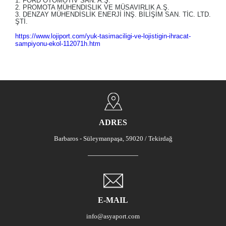
1. FORD OTOMOTIV SAN. A.Ş.
2. PROMOTA MÜHENDISLIK VE MÜSAVIRLIK A.Ş.
3. DENZAY MÜHENDİSLİK ENERJİ İNŞ. BİLİŞİM SAN. TİC. LTD.
ŞTİ.
https://www.lojiport.com/yuk-tasimaciligi-ve-lojistigin-ihracat-
sampiyonu-ekol-112071h.htm
ADRES
Barbaros - Süleymanpaşa, 59020 / Tekirdağ
E-MAIL
info@asyaport.com