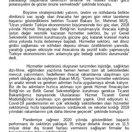
yakaladığı başarılarla ülkemizin dinamik ve nitelikli insan gücü
potansiyelini de gözler önüne sermektedir” şeklinde konuştu.
Büyüme stratejimizdeki yatırım, üretim ve istihdamla birlikte
dördüncü sac ayağı olan ihracatta her geçen gün rekor tazeleme
başarısı gösterdiklerini belirten Ticaret Bakanı Sn. Mehmet MUŞ,
“Uzun yıllardır Türkiye ekonomisinin büyümesinde itici güç olan, 2018
yılında Hizmet İhracatçıları Birliği’nin kurulmasıyla ihracata kattığı
üstün değer resmilik kazanan hizmetler sektörü, bu yıl Genel
Sekreterlik biriminin kurulmasıyla gücüne güç katarak küresel marka
olma yolunda hızla ilerlemeye başladı. Hizmetler sektörü, net döviz
girdisi sağlaması ve istihdam deposu olması özelliklerinin yanında,
yarattığı çarpan etkisiyle mal ihracatına da pozitif katkı yapmasıyla
Türkiye ekonomisinin tam anlamıyla göz bebeği sektörü durumunda”
dedi.
Hizmetler sektörünü oluşturan turizmden lojistiğe, sağlıktan
dizi-filme, eğitimden yazılıma hemen hemen tüm alt sektörlerdeki
mevcut yatırımların, hedeflenen ihracat rakamlarına ulaşılması için
yeterli olduğunu da söyleyen Bakan MUŞ, “Geriye hizmetler sektörünü
iyi analiz etmek ve gereken adımları hızla uygulamaya almak kalıyor.
Biz de bu adımların hızlıca atılması için gerek Hizmet İhracatçıları
Birliği’nin ve Birlik Genel Sekreterliğinin kurulması gerekse Ticaret
Bakanlığımız bünyesinde Uluslararası Hizmet Ticareti Genel
Müdürlüğü’nün kurulması için gerekenleri yaptık. Ümit ediyorum ki,
Covid-19 pandemisinin en çok etkilediği sektörlerden olan hizmetler
sektörümüz hızla toparlanmasını sürdürecek ve rekorlar kırdığı 2019
yılındaki rakamlarının çok daha ötesine geçecek” şeklinde konuştu.
Pandemiye rağmen 2020 yılında gösterdikleri başarılı
performans ile sektörün yaklaşık 35 milyar dolarlık ihracat ve 11,5
milyar dolar dış ticaret fazlası vermesini sağlayan firmalar bu