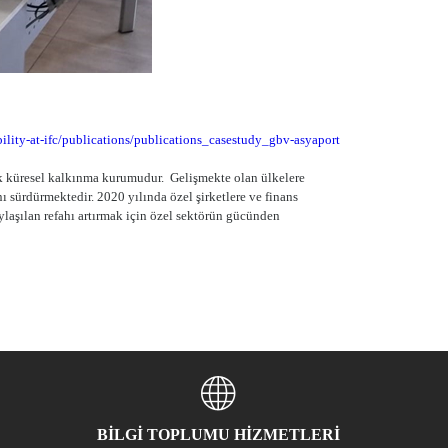
ility-at-ifc/publications/publications_casestudy_gbv-asyaport
 küresel kalkınma kurumudur. Gelişmekte olan ülkelere
 sürdürmektedir. 2020 yılında özel şirketlere ve finans
ylaşılan refahı artırmak için özel sektörün gücünden
BİLGİ TOPLUMU HİZMETLERİ