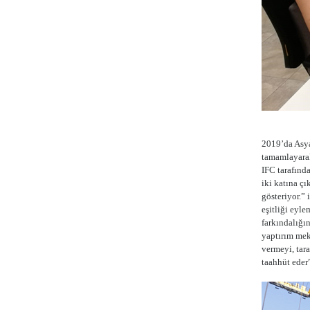
2019’da Asya
tamamlayarak 
IFC tarafınd
iki katına ç
gösteriyor.”
eşitliği eyle
farkındalığı
yaptırım mek
vermeyi, tara
taahhüt eder”