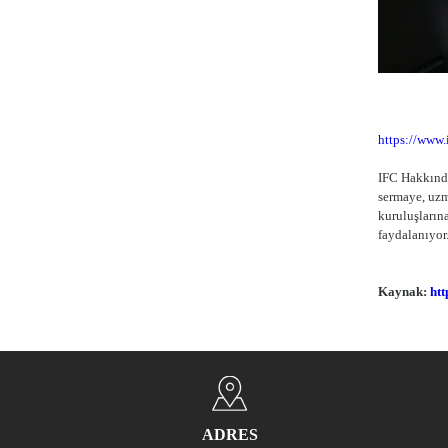
https://www.
IFC Hakkında
sermaye, uzm
kuruluşların
faydalanıyor
Kaynak:
htt
ADRES