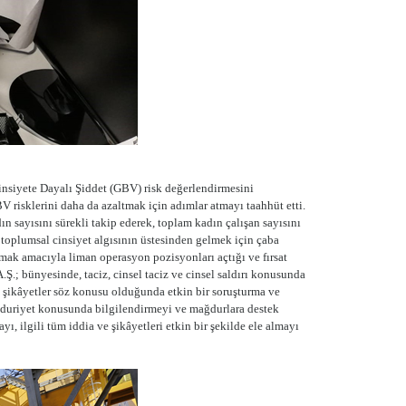
insiyete Dayalı Şiddet (GBV) risk değerlendirmesini
V risklerini daha da azaltmak için adımlar atmayı taahhüt etti.
 sayısını sürekli takip ederek, toplam kadın çalışan sayısını
 toplumsal cinsiyet algısının üstesinden gelmek için çaba
rmak amacıyla liman operasyon pozisyonları açtığı ve fırsat
Ş.; bünyesinde, taciz, cinsel taciz ve cinsel saldırı konusunda
ve şikâyetler söz konusu olduğunda etkin bir soruşturma ve
ğduriyet konusunda bilgilendirmeyi ve mağdurlara destek
ı, ilgili tüm iddia ve şikâyetleri etkin bir şekilde ele almayı