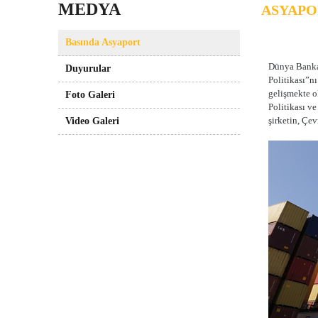
MEDYA
ASYAPO
Basında Asyaport
Dünya Bankas
Duyurular
Politikası”n
gelişmekte o
Foto Galeri
Politikası v
şirketin, Çe
Video Galeri