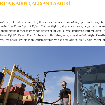
RT’A KADIN ÇALIŞAN TAKDİRİ
ı’nın bir kuruluşu olan IFC (Uluslararası Finans Kurumu), Asyaport’un Cinsiyete
ı ve Kadına Fırsat Eşitliği Eylem Planına ilişkin çalışmalarını en iyi uygulamalar 
lan ülkelerdeki özel sektöre odaklanan en büyük küresel kalkınma kurumu olan I
e Fırsat Eşitliği Eylem Planı”nı inceledi. IFC’nin Çevre, Sosyal ve Yönetişim Öneri
vresel ve Sosyal Eylem Planı çalışmalarının ve daha fazlasının uygulandığı vurgula