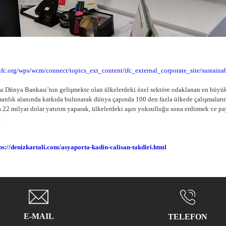
ifc.org/wps/wcm/connect/topics_ext_content/ifc_external_corporate_site/sustainab
:Dünya Bankası’nın gelişmekte olan ülkelerdeki özel sektöre odaklanan en büyük
anlık alanında katkıda bulunarak dünya çapında 100 den fazla ülkede çalışmalarını
a 22 milyar dolar yatırım yaparak, ülkelerdeki aşırı yoksulluğu sona erdirmek ve pa
.
ps://denizkartali.com/asyaporta-kadin-calisan-takdiri.html
E-MAIL
TELEFON