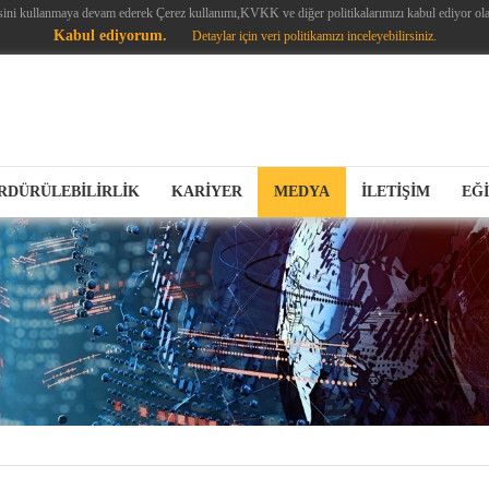
sini kullanmaya devam ederek Çerez kullanımı,KVKK ve diğer politikalarımızı kabul ediyor ola
Kabul ediyorum.
Detaylar için veri politikamızı inceleyebilirsiniz.
RDÜRÜLEBİLİRLİK
KARİYER
MEDYA
İLETİŞİM
EĞ