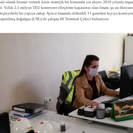
inali olarak hizmet vermek üzere stratejik bir konumda yer alıyor. 2010 yılında inş
çti. Yıllık 2,5 milyon TEU konteyner elleçleme kapasitesi olan liman, şu an dünya
leçleyebilir bir yapıya sahip. Ayrıca limanda elektrikli 11 gemiden kıyıya konteyner
ılaştırılmış doğalgaz (LNG) ile çalışan 60 Terminal Çekici bulunuyor.