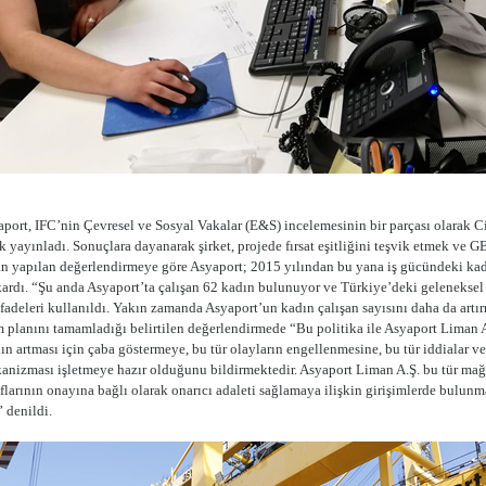
port, IFC’nin Çevresel ve Sosyal Vakalar (E&S) incelemesinin bir parçası olarak C
yayınladı. Sonuçlara dayanarak şirket, projede fırsat eşitliğini teşvik etmek ve GB
an yapılan değerlendirmeye göre Asyaport; 2015 yılından bu yana iş gücündeki kadın
ıkardı. “Şu anda Asyaport’ta çalışan 62 kadın bulunuyor ve Türkiye’deki geleneksel
 ifadeleri kullanıldı. Yakın zamanda Asyaport’un kadın çalışan sayısını daha da artı
m planını tamamladığı belirtilen değerlendirmede “Bu politika ile Asyaport Liman A.
nın artması için çaba göstermeye, bu tür olayların engellenmesine, bu tür iddialar 
anizması işletmeye hazır olduğunu bildirmektedir. Asyaport Liman A.Ş. bu tür ma
flarının onayına bağlı olarak onarıcı adaleti sağlamaya ilişkin girişimlerde bulunmay
 denildi.