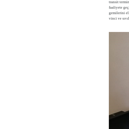
transit term
faaliyete ge
gemilerini el
vinci ve sıv