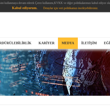
sini kullanmaya devam ederek Çerez kullanımı,KVKK ve diğer politikalarımızı kabul ediyor ola
Kabul ediyorum.
Detaylar için veri politikamızı inceleyebilirsiniz.
RDÜRÜLEBİLİRLİK
KARİYER
MEDYA
İLETİŞİM
EĞ