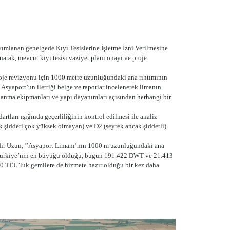
ımlanan genelgede Kıyı Tesislerine İşletme İzni Verilmesine
rak, mevcut kıyı tesisi vaziyet planı onayı ve proje
roje revizyonu için 1000 metre uzunluğundaki ana rıhtımının
Asyaport’un ilettiği belge ve raporlar incelenerek limanın
anma ekipmanları ve yapı dayanımları açısından herhangi bir
tları ışığında geçerliliğinin kontrol edilmesi ile analiz
k şiddeti çok yüksek olmayan) ve D2 (seyrek ancak şiddetli)
adir Uzun, ’’Asyaport Limanı’nın 1000 m uzunluğundaki ana
 Türkiye’nin en büyüğü olduğu, bugün 191.422 DWT ve 21.413
00 TEU’luk gemilere de hizmete hazır olduğu bir kez daha