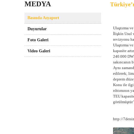
MEDYA
Türkiye’
Basında Asyaport
Ulaştırma ve
Duyurular
İlişkin Usul
revizyonu hak
Foto Galeri
Ulaştırma ve
kapasite art
Video Galeri
240.000 DWT 
sakıncanın b
Aynı zamanda
edilerek; li
deprem düzey
Konu ile ilg
rıhtımının 
TEU kapasite
görülmüştür’’
http://7deni