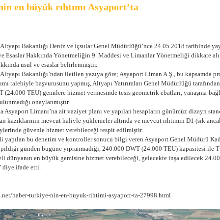
nin en büyük rıhtımı Asyaport’ta
 Altyapı Bakanlığı Deniz ve İçsular Genel Müdürlüğü’nce 24.05.2018 tarihinde yay
 ve Esaslar Hakkında Yönetmeliğin 9. Maddesi ve Limanlar Yönetmeliği dikkate alına
kında usul ve esaslar belirlenmiştir.
 Altyapı Bakanlığı’ndan iletilen yazıya göre; Asyaport Liman A.Ş., bu kapsamda p
ırımı talebiyle başvurusunu yapmış, Altyapı Yatırımları Genel Müdürlüğü tarafından 
(24.000 TEU) gemilere hizmet vermesinde tesis geometrik ebatları, yanaşma-bağl
ulunmadığı onaylanmıştır.
 Asyaport Limanı’na ait vaziyet planı ve yapılan hesapların günümüz dizayn standar
man kazıklarının mevcut haliyle yüklemeler altında ve mevcut rıhtımın D1 (sık anca
lerinde güvenle hizmet verebileceği tespit edilmiştir.
ili yapılan bu denetim ve kontroller sonucu bilgi veren Asyaport Genel Müdürü K
yapıldığı günden bugüne yıpranmadığı, 240.000 DWT (24.000 TEU) kapasitesi ile
li dünyanın en büyük gemisine hizmet verebileceği, gelecekte inşa edilecek 24.0
 diye ifade etti.
z.net/haber-turkiye-nin-en-buyuk-rihtimi-asyaport-ta-27998.html