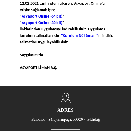
12.02.2021 tarihinden itibaren, Asyaport Online'a
erişim sağlamak için;
"
Asyaport Online (64 bit)
"
"
Asyaport Online (32 bit)
"
linklerinden uygulamayı indirebilirsiniz. Uygulama
kurulum talimatları için
"
Kurulum Dökümanı
"
nı indirip
talimatları uygulayabilirsiniz.
Saygılarımızla
ASYAPORT LİMAN A.Ş.
ADRES
Barbaros - Süleymanpaşa, 59020 / Tekirdağ