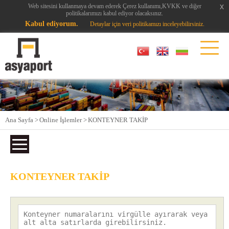
x
x
Web sitesini kullanmaya devam ederek Çerez kullanımı,KVKK ve diğer
politikalarımızı kabul ediyor olacaksınız.
Kabul ediyorum.
Detaylar için veri politikamızı inceleyebilirsiniz.
Ana Sayfa >
Online İşlemler >
KONTEYNER TAKİP
KONTEYNER TAKİP