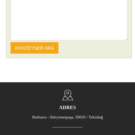
KONTEYNER ARA
ADRES
Barbaros - Süleymanpaşa, 59020 / Tekirdağ