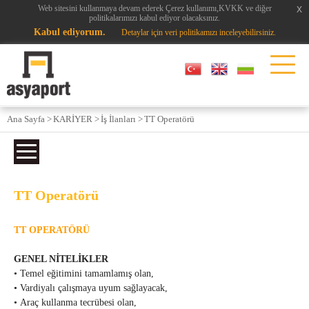
x
x
Web sitesini kullanmaya devam ederek Çerez kullanımı,KVKK ve diğer
politikalarımızı kabul ediyor olacaksınız.
Kabul ediyorum.
Detaylar için veri politikamızı inceleyebilirsiniz.
Ana Sayfa >
KARİYER >
İş İlanları >
TT Operatörü
TT Operatörü
TT OPERATÖRÜ
GENEL NİTELİKLER
• Temel eğitimini tamamlamış olan,
• Vardiyalı çalışmaya uyum sağlayacak,
• Araç kullanma tecrübesi olan,